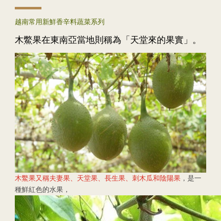
越南常用新鮮香辛料蔬菜系列
木鱉果在東南亞當地則稱為「天堂來的果實」。
木鱉果又稱夫妻果、天堂果、長生果、刺木瓜和陰陽果
，是一
種鮮紅色的水果，