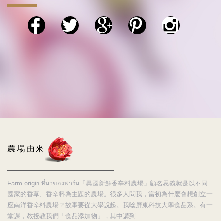
農場由來
Farm origin ที่มาของฟาร์ม「異國新鮮香辛料農場」顧名思義就是以不同
國家的香草、香辛料為主題的農場。很多人問我，當初為什麼會想創立一
座南洋香辛料農場？故事要從大學說起。我唸屏東科技大學食品系。有一
堂課，教授教我們「食品添加物」，其中講到...