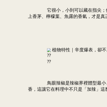
		它很小，小到可以藏在指尖；但它也很猛，猛到一入口就讓人記住。對很多愛吃泰國菜的人來說，那股竄上來的辛辣感，配
上香茅、檸檬葉、魚露的香氣，才是真
 植物特性｜辛度爆表，卻
		鳥眼辣椒是辣椒界裡體型最小、辣度卻極高的品種之一。它的辣不是那種死辣，而是帶有草本的清新感，以及一絲淡淡的果
香，這讓它在料理中不只是「加辣」這