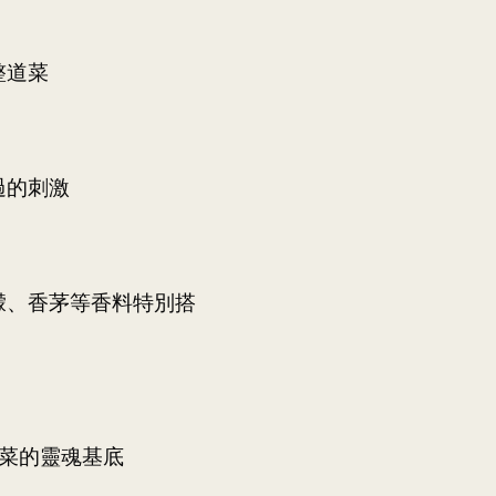
整道菜
而過的刺激
檸檬、香茅等香料特別搭
國菜的靈魂基底