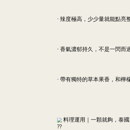
		· 辣度極高，少少量就能點亮
		· 香氣濃郁持久，不是一閃
		· 帶有獨特的草本果香，和
 料理運用｜一顆就夠，泰