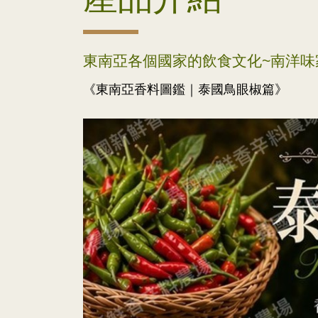
東南亞各個國家的飲食文化~南洋味
《東南亞香料圖鑑｜泰國鳥眼椒篇》