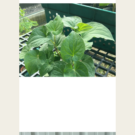
胡椒苗/tiêu/พริกไทย