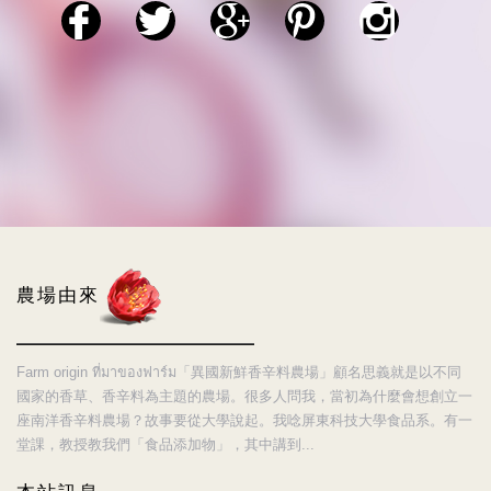
農場由來
Farm origin ที่มาของฟาร์ม「異國新鮮香辛料農場」顧名思義就是以不同
國家的香草、香辛料為主題的農場。很多人問我，當初為什麼會想創立一
座南洋香辛料農場？故事要從大學說起。我唸屏東科技大學食品系。有一
堂課，教授教我們「食品添加物」，其中講到...