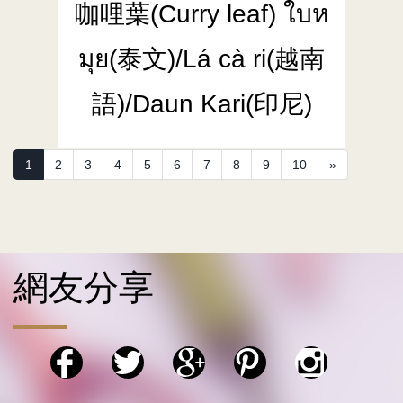
咖哩葉(Curry leaf) ใบห
มุย(泰文)/Lá cà ri(越南
語)/Daun Kari(印尼)
(current)
1
2
3
4
5
6
7
8
9
10
»
網友分享